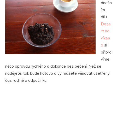
dnešn
ím
dílu
Deze
rt na
víken
d
si
připra
víme
něco opravdu rychlého a dokonce bez pečení. Než se
nadějete, tak bude hotovo a vy můžete věnovat ušetřený
čas rodině a odpočinku.