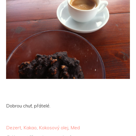
Dobrou chuť, přátelé.
Dezert
,
Kakao
,
Kokosový olej
,
Med