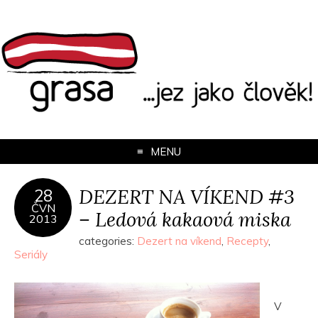
MENU
DEZERT NA VÍKEND #3
28
ČVN
– Ledová kakaová miska
2013
categories:
Dezert na víkend
,
Recepty
,
Seriály
V