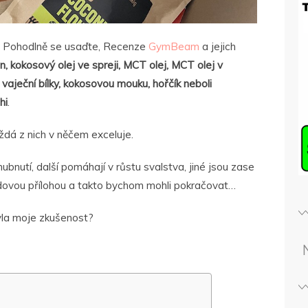
. Pohodlně se usaďte, Recenze
GymBeam
a jejich
n, kokosový olej ve spreji, MCT olej, MCT olej v
 vaječní bílky, kokosovou mouku, hořčík neboli
hi
.
aždá z nich v něčem exceluje.
bnutí, další pomáhají v růstu svalstva, jiné jsou zase
idovou přílohou a takto bychom mohli pokračovat…
yla moje zkušenost?