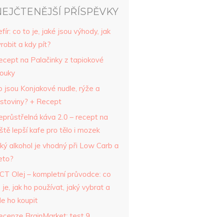
EJČTENĚJŠÍ PŘÍSPĚVKY
fír: co to je, jaké jsou výhody, jak
robit a kdy pít?
ecept na Palačinky z tapiokové
ouky
o jsou Konjakové nudle, rýže a
ěstoviny? + Recept
eprůstřelná káva 2.0 – recept na
ště lepší kafe pro tělo i mozek
ký alkohol je vhodný při Low Carb a
eto?
CT Olej – kompletní průvodce: co
 je, jak ho používat, jaký vybrat a
de ho koupit
ecenze BrainMarket: test 9