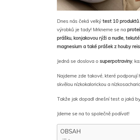
Dnes nás čeká velký
test 10 produktů
výrobků je tady! Mrkneme se na
protei
prášku, konjakovou rýži a nudle, tekuté
magnesium a také prášek z houby reis
Jedná se doslova o
superpotraviny
, k
Najdeme zde takové, které podporují hu
skvělou nízkokalorickou a nízkosachar
Takže jak dopadl dnešní test a jaká b
Jdeme se na to společně podívat!
OBSAH