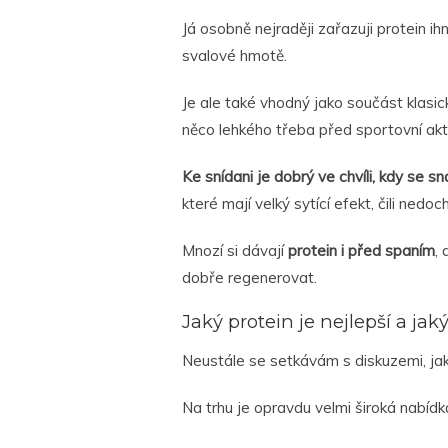
Já osobně nejraději zařazuji protein ihn
svalové hmotě.
Je ale také vhodný jako součást klasi
něco lehkého třeba před sportovní akti
Ke snídani je dobrý ve chvíli, kdy se s
které mají velký sytící efekt, čili nedo
Mnozí si dávají
protein i před spaním
,
dobře regenerovat.
Jaký protein je nejlepší a jak
Neustále se setkávám s diskuzemi, jaký
Na trhu je opravdu velmi široká nabídka