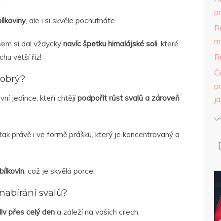
p
ílkoviny
, ale i si skvěle pochutnáte.
R
m
sem si dal vždycky
navíc špetku himalájské soli
, které
R
hu větší říz!
Č
dobrý?
pr
ní jedince, kteří chtějí
podpořit růst svalů a zároveň
ja
, tak právě i ve formě prášku, který je koncentrovaný a
ílkovin
, což je skvělá porce.
 nabírání svalů?
liv přes celý den
a záleží na vašich cílech.