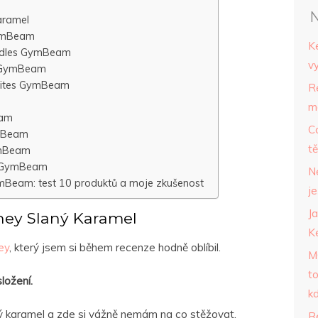
N
aramel
GymBeam
Ke
odles GymBeam
vy
e GymBeam
Whites GymBeam
R
m
eam
C
mBeam
t
ymBeam
m GymBeam
N
Beam: test 10 produktů a moje zkušenost
je
Ja
hey Slaný Karamel
K
ey
, který jsem si během recenze hodně oblíbil.
M
to
ložení.
k
ý karamel a zde si vážně nemám na co stěžovat.
R