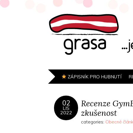
ZÁPISNÍK PRO HUBNUTÍ
R
Recenze GymBe
02
LIS
zkušenost
2022
categories:
Obecné člán