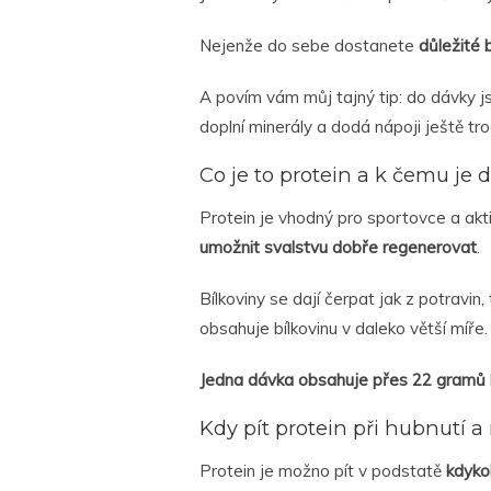
Nejenže do sebe dostanete
důležité b
A povím vám můj tajný tip: do dávky j
doplní minerály a dodá nápoji ještě troc
Co je to protein a k čemu je 
Protein je vhodný pro sportovce a aktiv
umožnit svalstvu dobře regenerovat
.
Bílkoviny se dají čerpat jak z potravin
obsahuje bílkovinu v daleko větší míře.
Jedna dávka obsahuje přes 22 gramů b
Kdy pít protein při hubnutí a
Protein je možno pít v podstatě
kdyko