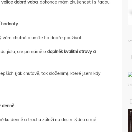
velice dobrá voba
, dokonce mám zkušenost i s řadou
í hodnoty.
rý vám chutná a umíte ho dobře používat.
u jídla, ale primárně o
doplněk kvalitní stravy a
epších (jak chuťově, tak složením), které jsem kdy
y denně
.
ěrku denně a trochu záleží na dnu v týdnu a mé