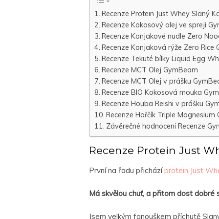
Recenze Protein Just Whey Slaný K
Recenze Kokosový olej ve spreji 
Recenze Konjakové nudle Zero No
Recenze Konjaková rýže Zero Ric
Recenze Tekuté bílky Liquid Egg 
Recenze MCT Olej GymBeam
Recenze MCT Olej v prášku GymB
Recenze BIO Kokosová mouka Gy
Recenze Houba Reishi v prášku G
Recenze Hořčík Triple Magnesiu
Závěrečné hodnocení Recenze Gym
Recenze Protein Just W
První na řadu přichází
protein Just Wh
Má skvělou chuť, a přitom dost dobré s
Jsem velkým fanouškem příchutě Slan