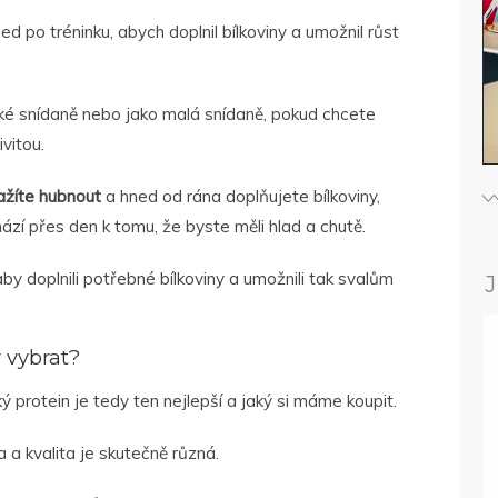
ed po tréninku, abych doplnil bílkoviny a umožnil růst
cké snídaně nebo jako malá snídaně, pokud chcete
vitou.
nažíte hubnout
a hned od rána doplňujete bílkoviny,
chází přes den k tomu, že byste měli hlad a chutě.
 aby doplnili potřebné bílkoviny a umožnili tak svalům
J
ý vybrat?
 protein je tedy ten nejlepší a jaký si máme koupit.
 a kvalita je skutečně různá.