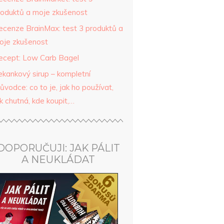
roduktů a moje zkušenost
ecenze BrainMax: test 3 produktů a
oje zkušenost
ecept: Low Carb Bagel
ekankový sirup – kompletní
ůvodce: co to je, jak ho používat,
k chutná, kde koupit,…
DOPORUČUJI: JAK PÁLIT
A NEUKLÁDAT