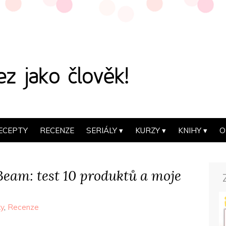
ECEPTY
RECENZE
SERIÁLY
KURZY
KNIHY
O
am: test 10 produktů a moje
ky
,
Recenze