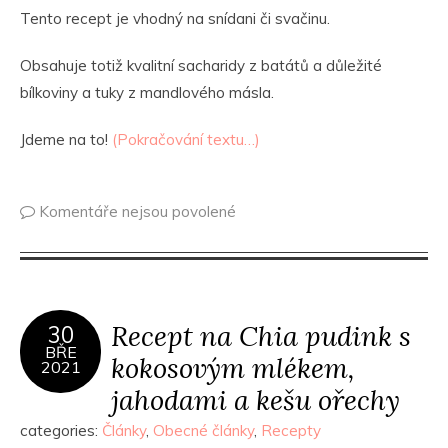
Tento recept je vhodný na snídani či svačinu.
Obsahuje totiž kvalitní sacharidy z batátů a důležité
bílkoviny a tuky z mandlového másla.
Jdeme na to!
(Pokračování textu…)
Komentáře nejsou povolené
Recept na Chia pudink s
30
BŘE
kokosovým mlékem,
2021
jahodami a kešu ořechy
categories:
Články
,
Obecné články
,
Recepty