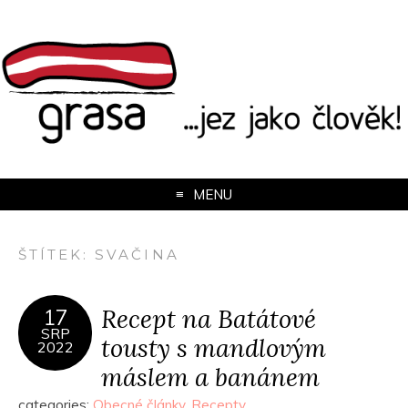
MENU
ŠTÍTEK:
SVAČINA
Recept na Batátové
17
SRP
tousty s mandlovým
2022
máslem a banánem
categories:
Obecné články
,
Recepty