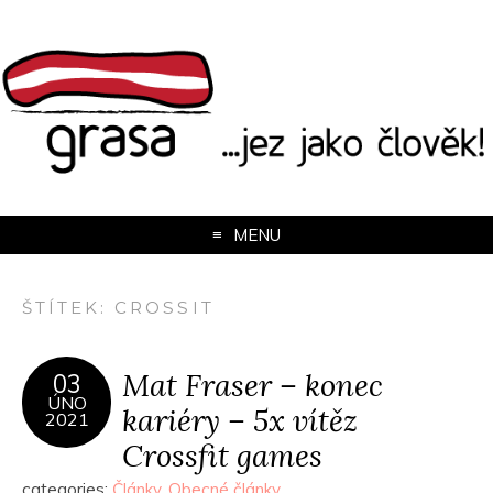
MENU
ŠTÍTEK:
CROSSIT
Mat Fraser – konec
03
ÚNO
kariéry – 5x vítěz
2021
Crossfit games
categories:
Články
,
Obecné články