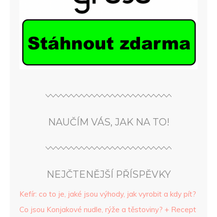
NAUČÍM VÁS, JAK NA TO!
NEJČTENĚJŠÍ PŘÍSPĚVKY
Kefír: co to je, jaké jsou výhody, jak vyrobit a kdy pít?
Co jsou Konjakové nudle, rýže a těstoviny? + Recept